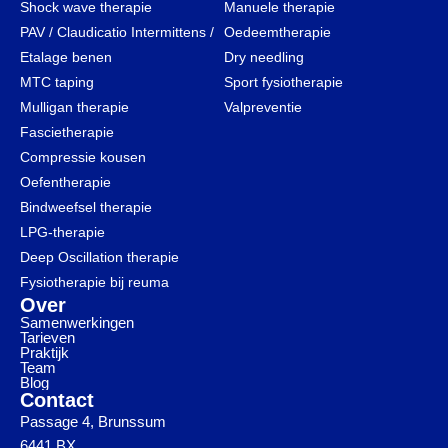
Shock wave therapie
Manuele therapie
PAV / Claudicatio Intermittens /
Oedeemtherapie
Etalage benen
Dry needling
MTC taping
Sport fysiotherapie
Mulligan therapie
Valpreventie
Fascietherapie
Compressie kousen
Oefentherapie
Bindweefsel therapie
LPG-therapie
Deep Oscillation therapie
Fysiotherapie bij reuma
Over
Samenwerkingen
Tarieven
Praktijk
Team
Blog
Contact
Passage 4, Brunssum
6441 BX